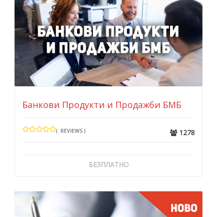
Банкови Продукти и Продажби БМБ
( REVIEWS )
1278
БЕЗПЛАТНО